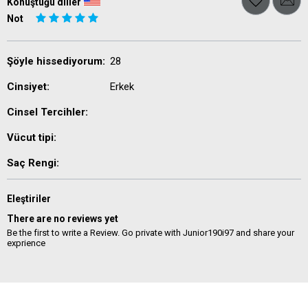
Konuştuğu diller
Not
Şöyle hissediyorum:
28
Cinsiyet:
Erkek
Cinsel Tercihler:
Vücut tipi:
Saç Rengi:
Eleştiriler
There are no reviews yet
Be the first to write a Review. Go private with Junior190i97 and share your
exprience